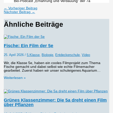
Bio-Podcast „Ernährung und Verdauung“ der 7a
←
Vorheriger Beitrag
Nächster Beitrag
→
Ähnliche Beiträge
Fische: Ein Film der 5e
25. April 2026
/
5.Klasse
,
Biologie
,
Entdeckerschule
,
Video
Wir, die Klasse 5e, haben ein cooles Filmprojekt zum Thema
Fische gemacht und dabei selbst wie echte Filmemacher
gearbeitet. Zuerst haben wir unser schuleigenes Aquarium…
Weiterlesen »
Grünes Klassenzimmer: Die 5a dreht einen Film
über Pflanzen